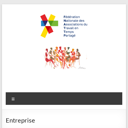
Aller
au
contenu
FNATTP,
"Travailler
autrement,
Fédération
recruter
Nationale
autrement"
des
Associations
Menu
du Travail en
Temps
Entreprise
Partagé