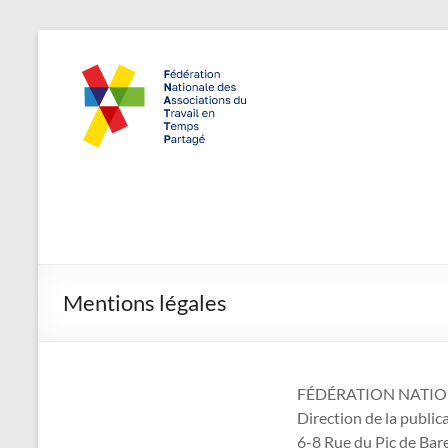
Aller
au
FNATTP,
"Travailler
contenu
autrement,
Fédération
recruter
Nationale
autrement"
des
Associations
du Travail en
Temps
Mentions légales
Partagé
FÉDÉRATION NATIO
Direction de la publ
6-8 Rue du Pic de Bar