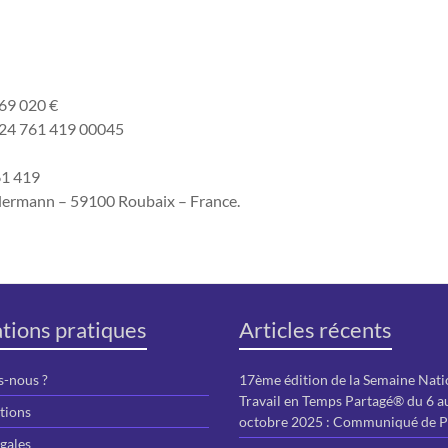
069 020 €
424 761 419 00045
61 419
ellermann – 59100 Roubaix – France.
tions pratiques
Articles récents
-nous ?
17ème édition de la Semaine Nati
Travail en Temps Partagé® du 6 a
tions
octobre 2025 : Communiqué de P
gales