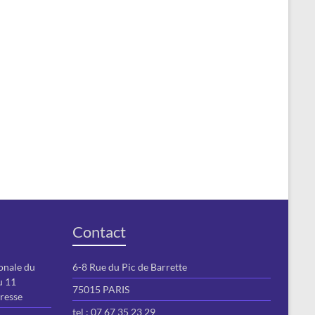
Contact
onale du
6-8 Rue du Pic de Barrette
u 11
75015 PARIS
resse
tel : 07 67 35 23 29