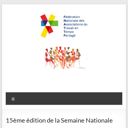
Aller
au
contenu
FNATTP,
"Travailler
autrement,
Fédération
recruter
Nationale
autrement"
des
Associations
Menu
du Travail en
Temps
15ème édition de la Semaine Nationale
Partagé