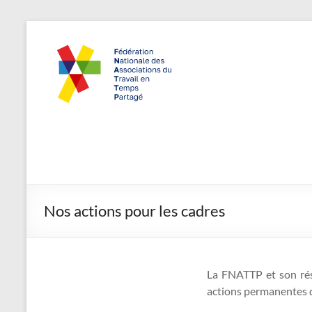
Aller
au
FNATTP,
"Travailler
contenu
autrement,
Fédération
recruter
Nationale
autrement"
des
Associations
du Travail en
Temps
Nos actions pour les cadres
Partagé
La FNATTP et son r
actions permanentes d’