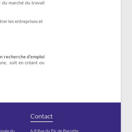
t du marché du travail
er les entreprises et
en recherche d’emploi
ne, soit en créant ou
Contact
onale du
6-8 Rue du Pic de Barrette