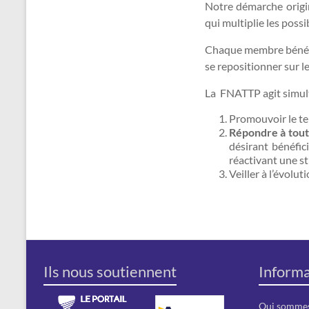
Notre démarche orig
qui multiplie les poss
Chaque membre bénéfic
se repositionner sur l
La FNATTP agit simult
Promouvoir le te
Répondre à tout
désirant bénéfic
réactivant une st
Veiller à l’évolut
Ils nous soutiennent
Informa
Qui sommes