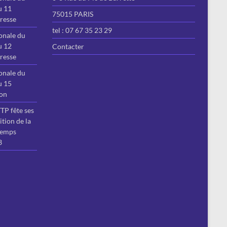
u 11
75015 PARIS
resse
tel : 07 67 35 23 29
onale du
u 12
Contacter
resse
onale du
u 15
ion
P fête ses
ition de la
Temps
3