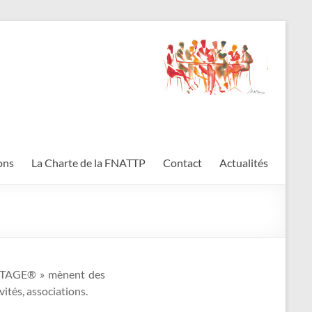
ons
La Charte de la FNATTP
Contact
Actualités
RTAGE® » mènent des
ités, associations.