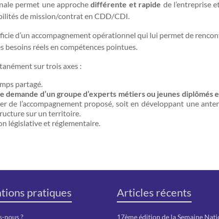
inale permet une approche
différente et rapide
de l’entreprise e
ibilités de mission/contrat en CDD/CDI.
ie d’un accompagnement opérationnel qui lui permet de rencontr
es besoins réels en compétences pointues.
anément sur trois axes :
mps partagé.
e demande d’un groupe d’experts métiers ou jeunes diplômés 
ier de l’accompagnement proposé, soit en développant une anten
ructure sur un territoire.
ion législative et réglementaire.
tions pratiques
Articles récents
-nous ?
17ème édition de la Semaine Nati