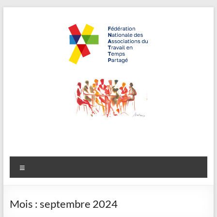
Aller
au
contenu
FNATTP,
"Travailler
autrement,
Fédération
recruter
Nationale
autrement"
des
Associations
Menu
du Travail en
Temps
Mois :
septembre 2024
Partagé