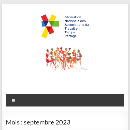
Aller
au
contenu
FNATTP,
"Travailler
autrement,
Fédération
recruter
Nationale
autrement"
des
Associations
Menu
du Travail en
Temps
Mois :
septembre 2023
Partagé